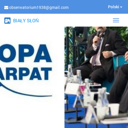
Polski
obserwatorium1938@gmail.com
BIAŁY SŁOŃ