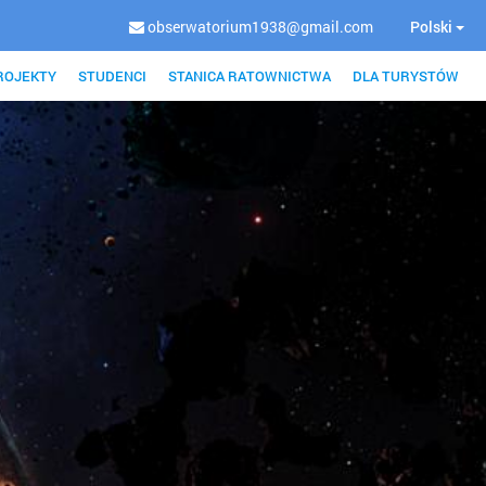
obserwatorium1938@gmail.com
Polski
ROJEKTY
STUDENCI
STANICA RATOWNICTWA
DLA TURYSTÓW