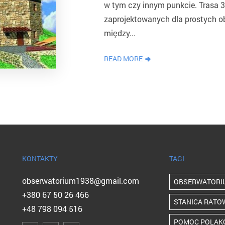
w tym czy innym punkcie. Trasa 
zaprojektowanych dla prostych ob
między...
READ MORE
KONTAKTY
TAGI
obserwatorium1938@gmail.com
OBSERWATORI
+380 67 50 26 466
STANICA RATO
+48 798 094 516
POMOC POLAK