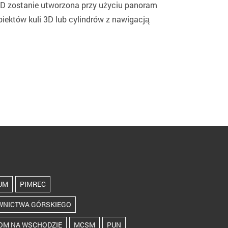
3D zostanie utworzona przy użyciu panoram
iektów kuli 3D lub cylindrów z nawigacją
UM
PIMREC
WNICTWA GÓRSKIEGO
OM NA WSCHODZIE
MCSM
PUN