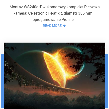
Montaż WS240gtDwukomorowy kompleks Pierwsza
kamera: Celestron c14-af xlt, diametr 356 mm. I
oprogamowanie Proline...
READ MORE