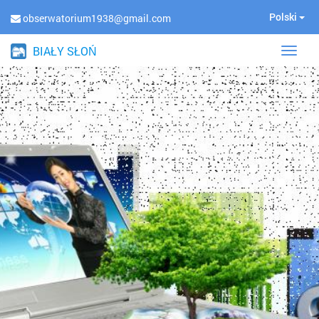
Polski
obserwatorium1938@gmail.com
BIAŁY SŁOŃ