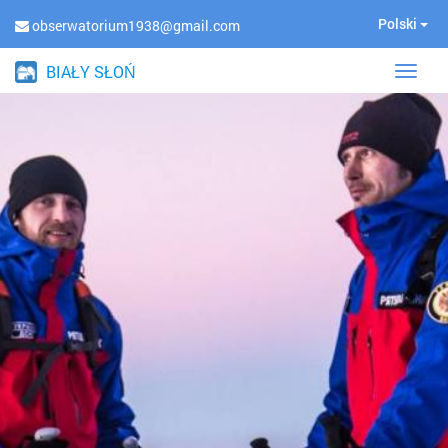
Polski
obserwatorium1938@gmail.com
BIAŁY SŁOŃ