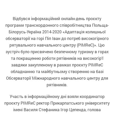
Відбувся інформаційний онлайн-день проєкту
програми транскордонного співробітництва Польща-
Білорусь-Україна 2014-2020 «Адаптація колишньої
обсерваторії на горі Піп Іван до потреб високогірного
рятувального навчального центру (PIMReC)». Цю
зустріч було присвячено безпечному туризму в горах
та покращенню роботи рятівників на високогір’ї
завдяки закупленому в рамках проєкту PIMReC
обладнанню та майбутньому створенню на базі
Обсерваторії Міжнародного навчального центру для
рятівників.
Участь в інформаційному дні взяли координатор
проєкту PIMReC ректор Прикарпатського університету
імені Василя Стефаника Ігор Цепенда, голова