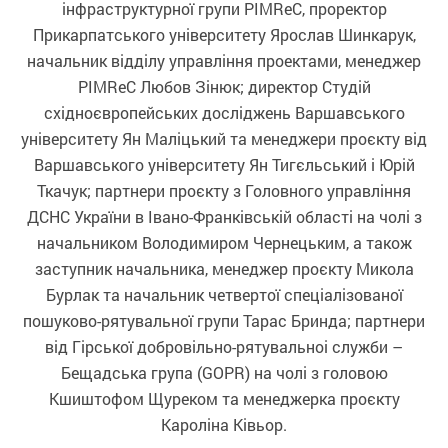
інфраструктурної групи PIMReC, проректор
Прикарпатського університету Ярослав Шинкарук,
начальник відділу управління проектами, менеджер
PIMReC Любов Зінюк; директор Студій
східноєвропейських досліджень Варшавського
університету Ян Маліцький та менеджери проєкту від
Варшавського університету Ян Тигєльський і Юрій
Ткачук; партнери проєкту з Головного управління
ДСНС України в Івано-Франківській області на чолі з
начальником Володимиром Чернецьким, а також
заступник начальника, менеджер проєкту Микола
Бурлак та начальник четвертої спеціалізованої
пошуково-рятувальної групи Тарас Бринда; партнери
від Гірської добровільно-рятувальноі служби –
Бещадська група (GOPR) на чолі з головою
Кшиштофом Щуреком та менеджерка проєкту
Кароліна Ківьор.