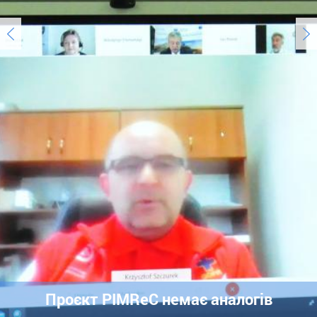
Проєкт PIMReC немає аналогів