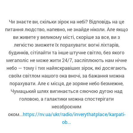
Чи знаєте ви, скільки зірок на небі? Відповідь на це
питання людство, напевно, не знайде ніколи. Але якщо
ви живете у великому місті, скоріше за все, ви з
легкістю зможете їх порахувати: вогні ліхтарів,
будинків, сітілайти та інше штучне світло, без якого
мегаполіс не може жити 24/7, засліплюють нам нічне
небо — тому і тих найяскравіших зірок, які досягають
своїм світлом нашого ока вночі, за бажання можна
порахувати. Але є місця, де зоряне небо безмежне,
Чумацький шлях вигинається сяючою дугою над
головою, а галактики можна спостерігати
неозброєним
оком...
https://nv.ua/ukr/radio/inverythatplace/karpati-
ob...