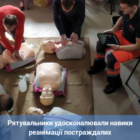
Рятувальники удосконалювали навики
реанімації постраждалих