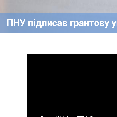
ПНУ підписав грантову у