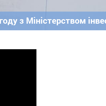
году з Міністерством інве