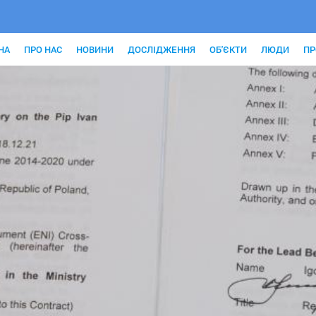
НА
ПРО НАС
НОВИНИ
ДОСЛІДЖЕННЯ
ОБ'ЄКТИ
ЛЮДИ
ПР