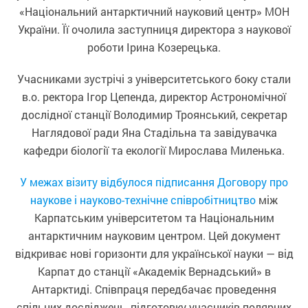
«Національний антарктичний науковий центр» МОН
України. Її очолила заступниця директора з наукової
роботи Ірина Козерецька.
Учасниками зустрічі з університетського боку стали
в.о. ректора Ігор Цепенда, директор Астрономічної
дослідної станції Володимир Троянський, секретар
Наглядової ради Яна Стадільна та завідувачка
кафедри біології та екології Мирослава Миленька.
У межах візиту відбулося підписання Договору про
наукове і науково-технічне співробітництво
між
Карпатським університетом та Національним
антарктичним науковим центром. Цей документ
відкриває нові горизонти для української науки — від
Карпат до станції «Академік Вернадський» в
Антарктиді. Співпраця передбачає проведення
спільних досліджень, підготовку учасників полярних