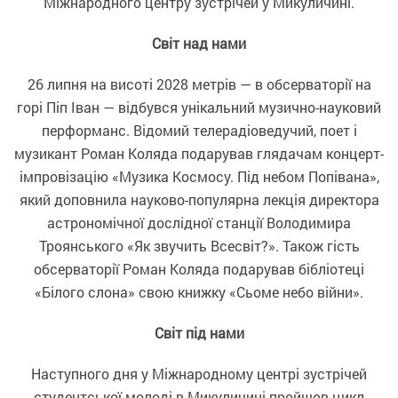
Міжнародного центру зустрічей у Микуличині.
Світ над нами
26 липня на висоті 2028 метрів — в обсерваторії на
горі Піп Іван — відбувся унікальний музично-науковий
перформанс. Відомий телерадіоведучий, поет і
музикант Роман Коляда подарував глядачам концерт-
імпровізацію «Музика Космосу. Під небом Попівана»,
який доповнила науково-популярна лекція директора
астрономічної дослідної станції Володимира
Троянського «Як звучить Всесвіт?». Також гість
обсерваторії Роман Коляда подарував бібліотеці
«Білого слона» свою книжку «Сьоме небо війни».
Світ під нами
Наступного дня у Міжнародному центрі зустрічей
студентської молоді в Микуличині пройшов цикл