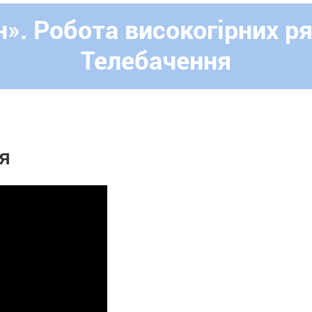
н». Робота високогірних р
Телебачення
я