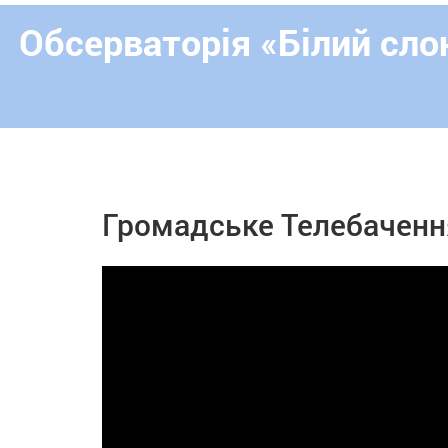
Обсерваторія «Білий сло
Громадське Телебаченн