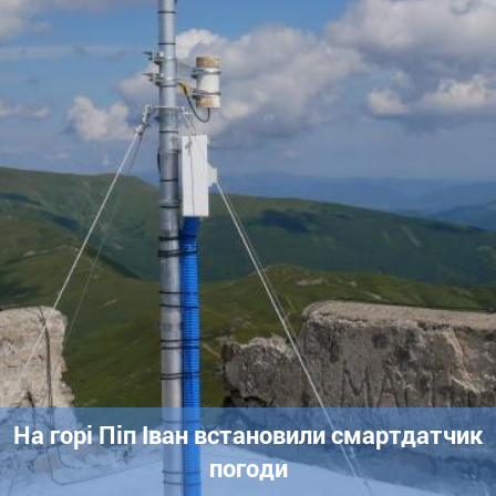
На горі Піп Іван встановили смартдатчик
погоди