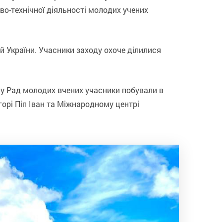
во-технічної діяльності молодих учених
й України. Учасники заходу охоче ділилися
му Рад молодих вчених учасники побували в
орі Піп Іван та Міжнародному центрі