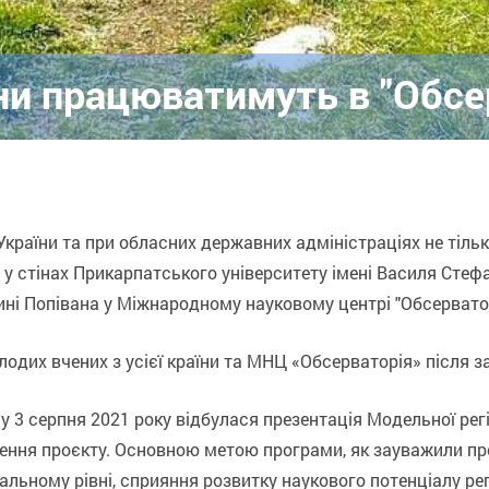
ни працюватимуть в "Обсе
раїни та при обласних державних адміністраціях не тільк
у стінах Прикарпатського університету імені Василя Стефа
ні Попівана у Міжнародному науковому центрі "Обсерватор
дих вчених з усієї країни та МНЦ «Обсерваторія» після за
 3 серпня 2021 року відбулася презентація Модельної регі
алення проєкту. Основною метою програми, як зауважили пр
ональному рівні, сприяння розвитку наукового потенціалу р