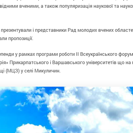
овідними вченими, а також популяризація наукової та науко
ь презентували і представники Рад молодих вчених областе
ли пропозиції.
епенди у рамках програми роботи ІІ Всеукраїнського фору
я» Прикарпатського і Варшавського університетів що на г
щі (МЦЗ) у селі Микуличин.