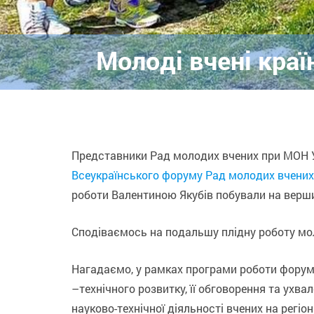
Молоді вчені краї
Представники Рад молодих вчених при МОН Ук
Всеукраїнського форуму Рад молодих вчених
роботи Валентиною Якубів побували на верши
Сподіваємось на подальшу плідну роботу моло
Нагадаємо, у рамках програми роботи форуму
–технічного розвитку, її обговорення та ухв
науково-технічної діяльності вчених на регі