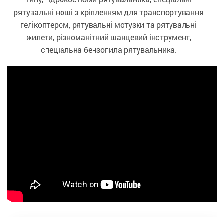
рятувальні ноші з кріпленням для транспортування
гелікоптером, рятувальні мотузки та рятувальні
жилети, різноманітний шанцевий інструмент,
спеціальна бензопила рятувальника.