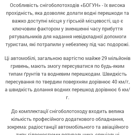
Особливість снігоболотоходів «БОГУН» - їх висока
прохідність, яка дозволяє долати водні перешкоди та
важко доступні місця у гірській місцевості, що є
ключовим фактором у зменшенні часу прибуття
рятувальників для надання невідкладної допомоги
туристам, які потрапили у небезпеку під час подорожі.
Ці автомобілі, загальною вартістю майже 29 мільйонів
гривень, мають змогу пересуватися по будь-яким
типам ґрунтів та водневим перешкодам. Швидкість
пересування по твердим поверхням дорівнює 40 км/г,
а швидкість долання водних перешкод дорівнює 6 км/
г.
До комплектації снігоболотоходу входить велика
кількість професійного додаткового обладнання,
зокрема: радіостанції автомобільного та авіаційного
типу, гідрокостюми рятувальника, спеціальні