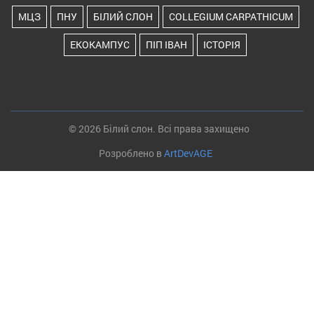
МЦЗ
ПНУ
БІЛИЙ СЛОН
COLLEGIUM CARPATHICUM
ЕКОКАМПУС
ПІП ІВАН
ІСТОРІЯ
© 2026 Білий слон. Всі права захищено
Розроблено в
ArtDevAGE